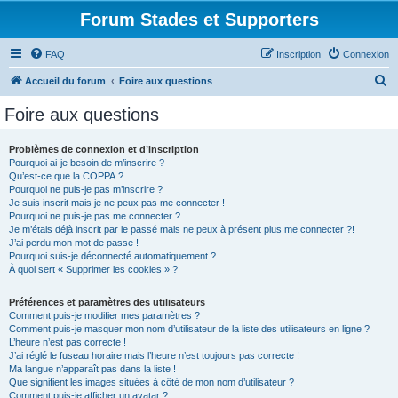
Forum Stades et Supporters
FAQ
Inscription
Connexion
R
Accueil du forum
Foire aux questions
e
Foire aux questions
c
h
Problèmes de connexion et d’inscription
Pourquoi ai-je besoin de m’inscrire ?
e
Qu’est-ce que la COPPA ?
r
Pourquoi ne puis-je pas m’inscrire ?
Je suis inscrit mais je ne peux pas me connecter !
c
Pourquoi ne puis-je pas me connecter ?
Je m’étais déjà inscrit par le passé mais ne peux à présent plus me connecter ?!
h
J’ai perdu mon mot de passe !
e
Pourquoi suis-je déconnecté automatiquement ?
À quoi sert « Supprimer les cookies » ?
r
Préférences et paramètres des utilisateurs
Comment puis-je modifier mes paramètres ?
Comment puis-je masquer mon nom d’utilisateur de la liste des utilisateurs en ligne ?
L’heure n’est pas correcte !
J’ai réglé le fuseau horaire mais l’heure n’est toujours pas correcte !
Ma langue n’apparaît pas dans la liste !
Que signifient les images situées à côté de mon nom d’utilisateur ?
Comment puis-je afficher un avatar ?