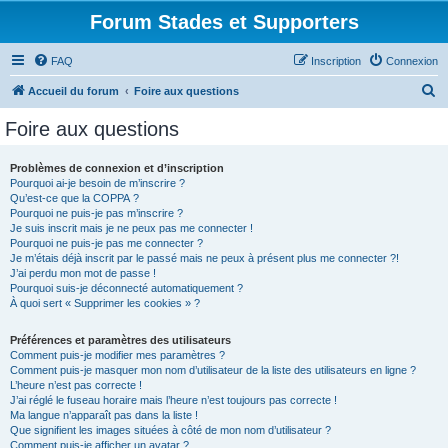
Forum Stades et Supporters
FAQ
Inscription
Connexion
R
Accueil du forum
Foire aux questions
e
Foire aux questions
c
h
Problèmes de connexion et d’inscription
Pourquoi ai-je besoin de m’inscrire ?
e
Qu’est-ce que la COPPA ?
r
Pourquoi ne puis-je pas m’inscrire ?
Je suis inscrit mais je ne peux pas me connecter !
c
Pourquoi ne puis-je pas me connecter ?
Je m’étais déjà inscrit par le passé mais ne peux à présent plus me connecter ?!
h
J’ai perdu mon mot de passe !
e
Pourquoi suis-je déconnecté automatiquement ?
À quoi sert « Supprimer les cookies » ?
r
Préférences et paramètres des utilisateurs
Comment puis-je modifier mes paramètres ?
Comment puis-je masquer mon nom d’utilisateur de la liste des utilisateurs en ligne ?
L’heure n’est pas correcte !
J’ai réglé le fuseau horaire mais l’heure n’est toujours pas correcte !
Ma langue n’apparaît pas dans la liste !
Que signifient les images situées à côté de mon nom d’utilisateur ?
Comment puis-je afficher un avatar ?