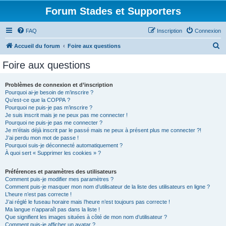
Forum Stades et Supporters
FAQ
Inscription
Connexion
R
Accueil du forum
Foire aux questions
e
Foire aux questions
c
h
Problèmes de connexion et d’inscription
Pourquoi ai-je besoin de m’inscrire ?
e
Qu’est-ce que la COPPA ?
r
Pourquoi ne puis-je pas m’inscrire ?
Je suis inscrit mais je ne peux pas me connecter !
c
Pourquoi ne puis-je pas me connecter ?
Je m’étais déjà inscrit par le passé mais ne peux à présent plus me connecter ?!
h
J’ai perdu mon mot de passe !
e
Pourquoi suis-je déconnecté automatiquement ?
À quoi sert « Supprimer les cookies » ?
r
Préférences et paramètres des utilisateurs
Comment puis-je modifier mes paramètres ?
Comment puis-je masquer mon nom d’utilisateur de la liste des utilisateurs en ligne ?
L’heure n’est pas correcte !
J’ai réglé le fuseau horaire mais l’heure n’est toujours pas correcte !
Ma langue n’apparaît pas dans la liste !
Que signifient les images situées à côté de mon nom d’utilisateur ?
Comment puis-je afficher un avatar ?