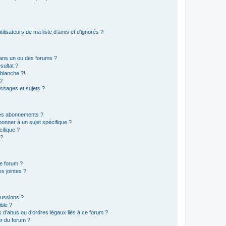
lisateurs de ma liste d’amis et d’ignorés ?
ans un ou des forums ?
sultat ?
blanche ?!
?
ssages et sujets ?
t les abonnements ?
onner à un sujet spécifique ?
ifique ?
 ?
ce forum ?
s jointes ?
cussions ?
ible ?
 d’abus ou d’ordres légaux liés à ce forum ?
r du forum ?