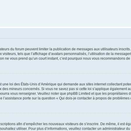
trateurs du forum peuvent limiter la publication de messages aux utilisateurs inscri
visiteurs, tels que l’affichage d’avatars personnalisés, l’utilisation de la messager
ription ne vous prend qu’un court instant, c’est pourquoi nous vous recommandons de l
t une loi des États-Unis d’Amérique qui demande aux sites internet collectant pot
 des mineurs concernés. Si vous ne savez pas si cette loi s’applique également au
 pourra vous renseigner. Veuillez noter que phpBB Limited et que les propriétaires
ue l’assistance porte sur la question « Qui dois-je contacter à propos de problèmes 
inscriptions afin d’empêcher les nouveaux visiteurs de s’inscrire. De même, il est é
s souhaitez utiliser. Pour plus d’informations, veuillez contacter un administrateur du