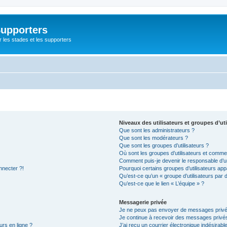
Supporters
r les stades et les supporters
Niveaux des utilisateurs et groupes d’uti
Que sont les administrateurs ?
Que sont les modérateurs ?
Que sont les groupes d’utilisateurs ?
Où sont les groupes d’utilisateurs et commen
Comment puis-je devenir le responsable d’un
nnecter ?!
Pourquoi certains groupes d’utilisateurs app
Qu’est-ce qu’un « groupe d’utilisateurs par 
Qu’est-ce que le lien « L’équipe » ?
Messagerie privée
Je ne peux pas envoyer de messages privé
Je continue à recevoir des messages privés 
urs en ligne ?
J’ai reçu un courrier électronique indésirabl