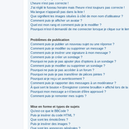
L’heure n’est pas correcte !
J’ai réglé le fuseau horaire mais l’heure n’est toujours pas correcte !
Ma langue n’apparaît pas dans la liste !
Que signifient les images situées à côté de mon nom d’utilisateur ?
Comment puis-je afficher un avatar ?
Quel est mon rang et comment puis-je le modifier ?
Pourquoi m’est-il demandé de me connecter lorsque je clique sur le lien 
Problèmes de publication
Comment puis-je publier un nouveau sujet ou une réponse ?
Comment puis-je modifier ou supprimer un message ?
Comment puis-je insérer une signature à mon message ?
Comment puis-je créer un sondage ?
Pourquoi ne puis-je pas ajouter plus d’options à un sondage ?
Comment puis-je modifier ou supprimer un sondage ?
Pourquoi ne puis-je pas accéder à un forum ?
Pourquoi ne puis-je pas transférer de pièces jointes ?
Pourquoi ai-je reçu un avertissement ?
Comment puis-je rapporter des messages à un modérateur ?
À quoi sert le bouton « Enregistrer comme brouillon » affiché lors de la 
Pourquoi mon message a-t-il besoin d’être approuvé ?
Comment puis-je remonter mes sujets ?
Mise en forme et types de sujets
Qu’est-ce que le BBCode ?
Puis-je insérer du code HTML ?
Que sont les émoticônes ?
Puis-je insérer des images ?
Que sont les annonces générales ?