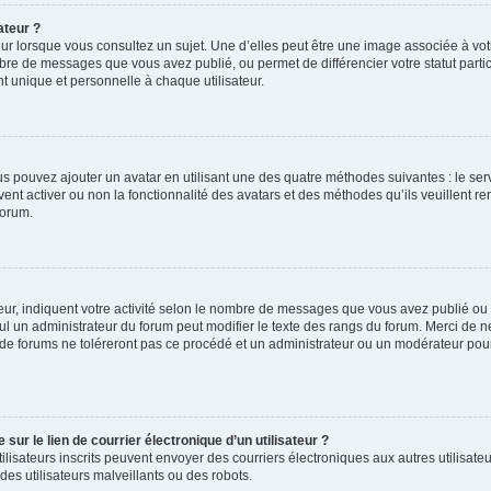
ateur ?
ur lorsque vous consultez un sujet. Une d’elles peut être une image associée à vo
mbre de messages que vous avez publié, ou permet de différencier votre statut parti
 unique et personnelle à chaque utilisateur.
ous pouvez ajouter un avatar en utilisant une des quatre méthodes suivantes : le serv
ent activer ou non la fonctionnalité des avatars et des méthodes qu’ils veuillent ren
forum.
ur, indiquent votre activité selon le nombre de messages que vous avez publié ou id
eul un administrateur du forum peut modifier le texte des rangs du forum. Merci de 
de forums ne toléreront pas ce procédé et un administrateur ou un modérateur pou
ur le lien de courrier électronique d’un utilisateur ?
s utilisateurs inscrits peuvent envoyer des courriers électroniques aux autres utili
es utilisateurs malveillants ou des robots.