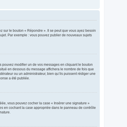
ez sur le bouton « Répondre ». Il se peut que vous ayez besoin
 sujet. Par exemple : vous pouvez publier de nouveaux sujets
s pouvez modifier un de vos messages en cliquant le bouton
e situé en dessous du message affichera le nombre de fois que
modérateur ou un administrateur, bien qu’ils puissent rédiger une
ponse a été publiée.
réée, vous pouvez cocher la case « Insérer une signature »
ages en cochant la case appropriée dans le panneau de contrôle
gnature.