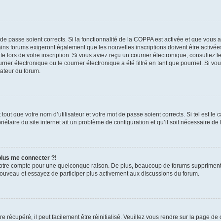
t de passe soient corrects. Si la fonctionnalité de la COPPA est activée et que vous 
ains forums exigeront également que les nouvelles inscriptions doivent être activée
te lors de votre inscription. Si vous aviez reçu un courrier électronique, consultez l
r électronique ou le courrier électronique a été filtré en tant que pourriel. Si vo
rateur du forum.
out que votre nom d’utilisateur et votre mot de passe soient corrects. Si tel est le
iétaire du site internet ait un problème de configuration et qu’il soit nécessaire de l
 plus me connecter ?!
votre compte pour une quelconque raison. De plus, beaucoup de forums suppriment pér
 nouveau et essayez de participer plus activement aux discussions du forum.
 récupéré, il peut facilement être réinitialisé. Veuillez vous rendre sur la page de