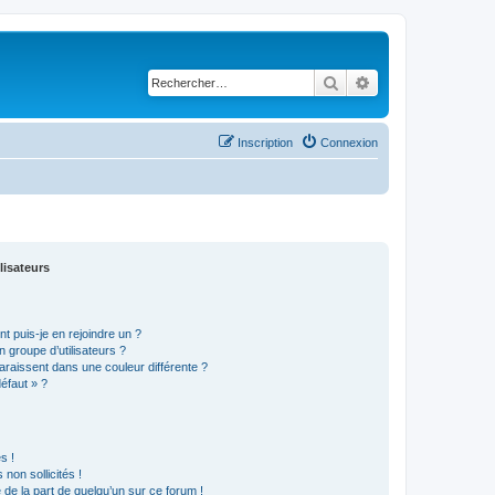
Rechercher
Recherche avancé
Inscription
Connexion
lisateurs
t puis-je en rejoindre un ?
 groupe d’utilisateurs ?
araissent dans une couleur différente ?
défaut » ?
s !
non sollicités !
e de la part de quelqu’un sur ce forum !