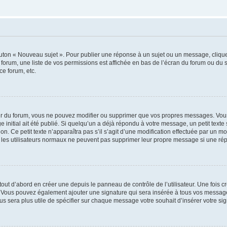
outon « Nouveau sujet ». Pour publier une réponse à un sujet ou un message, cliqu
 forum, une liste de vos permissions est affichée en bas de l’écran du forum ou du
ce forum, etc.
r du forum, vous ne pouvez modifier ou supprimer que vos propres messages. Vou
 initial ait été publié. Si quelqu’un a déjà répondu à votre message, un petit text
ion. Ce petit texte n’apparaîtra pas s’il s’agit d’une modification effectuée par un 
ue les utilisateurs normaux ne peuvent pas supprimer leur propre message si une ré
ut d’abord en créer une depuis le panneau de contrôle de l’utilisateur. Une fois c
ure. Vous pouvez également ajouter une signature qui sera insérée à tous vos mess
 vous sera plus utile de spécifier sur chaque message votre souhait d’insérer votre si