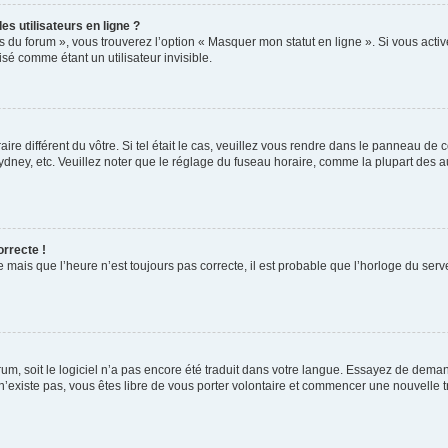
s utilisateurs en ligne ?
s du forum », vous trouverez l’option « Masquer mon statut en ligne ». Si vous activ
é comme étant un utilisateur invisible.
aire différent du vôtre. Si tel était le cas, veuillez vous rendre dans le panneau de co
ey, etc. Veuillez noter que le réglage du fuseau horaire, comme la plupart des autr
orrecte !
 mais que l’heure n’est toujours pas correcte, il est probable que l’horloge du serve
orum, soit le logiciel n’a pas encore été traduit dans votre langue. Essayez de deman
 n’existe pas, vous êtes libre de vous porter volontaire et commencer une nouvelle t