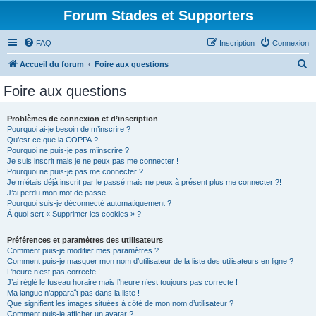
Forum Stades et Supporters
FAQ
Inscription
Connexion
R
Accueil du forum
Foire aux questions
e
Foire aux questions
c
h
Problèmes de connexion et d’inscription
Pourquoi ai-je besoin de m’inscrire ?
e
Qu’est-ce que la COPPA ?
r
Pourquoi ne puis-je pas m’inscrire ?
Je suis inscrit mais je ne peux pas me connecter !
c
Pourquoi ne puis-je pas me connecter ?
Je m’étais déjà inscrit par le passé mais ne peux à présent plus me connecter ?!
h
J’ai perdu mon mot de passe !
e
Pourquoi suis-je déconnecté automatiquement ?
À quoi sert « Supprimer les cookies » ?
r
Préférences et paramètres des utilisateurs
Comment puis-je modifier mes paramètres ?
Comment puis-je masquer mon nom d’utilisateur de la liste des utilisateurs en ligne ?
L’heure n’est pas correcte !
J’ai réglé le fuseau horaire mais l’heure n’est toujours pas correcte !
Ma langue n’apparaît pas dans la liste !
Que signifient les images situées à côté de mon nom d’utilisateur ?
Comment puis-je afficher un avatar ?