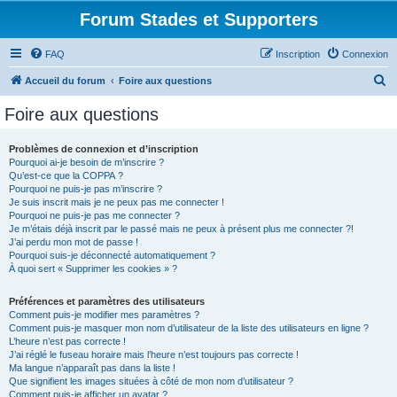
Forum Stades et Supporters
FAQ
Inscription
Connexion
R
Accueil du forum
Foire aux questions
e
Foire aux questions
c
h
Problèmes de connexion et d’inscription
Pourquoi ai-je besoin de m’inscrire ?
e
Qu’est-ce que la COPPA ?
r
Pourquoi ne puis-je pas m’inscrire ?
Je suis inscrit mais je ne peux pas me connecter !
c
Pourquoi ne puis-je pas me connecter ?
Je m’étais déjà inscrit par le passé mais ne peux à présent plus me connecter ?!
h
J’ai perdu mon mot de passe !
e
Pourquoi suis-je déconnecté automatiquement ?
À quoi sert « Supprimer les cookies » ?
r
Préférences et paramètres des utilisateurs
Comment puis-je modifier mes paramètres ?
Comment puis-je masquer mon nom d’utilisateur de la liste des utilisateurs en ligne ?
L’heure n’est pas correcte !
J’ai réglé le fuseau horaire mais l’heure n’est toujours pas correcte !
Ma langue n’apparaît pas dans la liste !
Que signifient les images situées à côté de mon nom d’utilisateur ?
Comment puis-je afficher un avatar ?