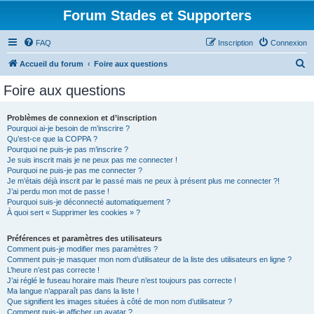
Forum Stades et Supporters
FAQ
Inscription
Connexion
R
Accueil du forum
Foire aux questions
e
Foire aux questions
c
h
Problèmes de connexion et d’inscription
Pourquoi ai-je besoin de m’inscrire ?
e
Qu’est-ce que la COPPA ?
r
Pourquoi ne puis-je pas m’inscrire ?
Je suis inscrit mais je ne peux pas me connecter !
c
Pourquoi ne puis-je pas me connecter ?
Je m’étais déjà inscrit par le passé mais ne peux à présent plus me connecter ?!
h
J’ai perdu mon mot de passe !
e
Pourquoi suis-je déconnecté automatiquement ?
À quoi sert « Supprimer les cookies » ?
r
Préférences et paramètres des utilisateurs
Comment puis-je modifier mes paramètres ?
Comment puis-je masquer mon nom d’utilisateur de la liste des utilisateurs en ligne ?
L’heure n’est pas correcte !
J’ai réglé le fuseau horaire mais l’heure n’est toujours pas correcte !
Ma langue n’apparaît pas dans la liste !
Que signifient les images situées à côté de mon nom d’utilisateur ?
Comment puis-je afficher un avatar ?