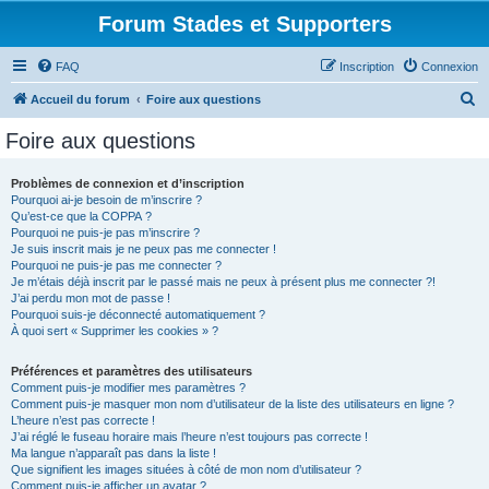
Forum Stades et Supporters
FAQ
Inscription
Connexion
R
Accueil du forum
Foire aux questions
e
Foire aux questions
c
h
Problèmes de connexion et d’inscription
Pourquoi ai-je besoin de m’inscrire ?
e
Qu’est-ce que la COPPA ?
r
Pourquoi ne puis-je pas m’inscrire ?
Je suis inscrit mais je ne peux pas me connecter !
c
Pourquoi ne puis-je pas me connecter ?
Je m’étais déjà inscrit par le passé mais ne peux à présent plus me connecter ?!
h
J’ai perdu mon mot de passe !
e
Pourquoi suis-je déconnecté automatiquement ?
À quoi sert « Supprimer les cookies » ?
r
Préférences et paramètres des utilisateurs
Comment puis-je modifier mes paramètres ?
Comment puis-je masquer mon nom d’utilisateur de la liste des utilisateurs en ligne ?
L’heure n’est pas correcte !
J’ai réglé le fuseau horaire mais l’heure n’est toujours pas correcte !
Ma langue n’apparaît pas dans la liste !
Que signifient les images situées à côté de mon nom d’utilisateur ?
Comment puis-je afficher un avatar ?