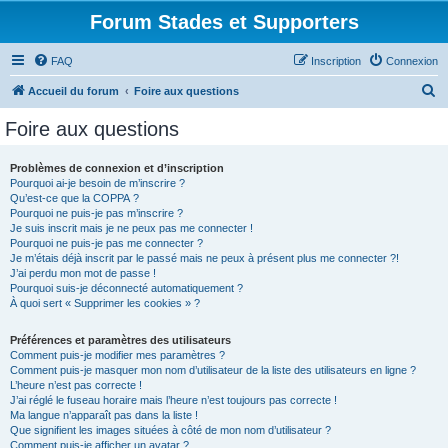
Forum Stades et Supporters
FAQ
Inscription
Connexion
R
Accueil du forum
Foire aux questions
e
Foire aux questions
c
h
Problèmes de connexion et d’inscription
Pourquoi ai-je besoin de m’inscrire ?
e
Qu’est-ce que la COPPA ?
r
Pourquoi ne puis-je pas m’inscrire ?
Je suis inscrit mais je ne peux pas me connecter !
c
Pourquoi ne puis-je pas me connecter ?
Je m’étais déjà inscrit par le passé mais ne peux à présent plus me connecter ?!
h
J’ai perdu mon mot de passe !
e
Pourquoi suis-je déconnecté automatiquement ?
À quoi sert « Supprimer les cookies » ?
r
Préférences et paramètres des utilisateurs
Comment puis-je modifier mes paramètres ?
Comment puis-je masquer mon nom d’utilisateur de la liste des utilisateurs en ligne ?
L’heure n’est pas correcte !
J’ai réglé le fuseau horaire mais l’heure n’est toujours pas correcte !
Ma langue n’apparaît pas dans la liste !
Que signifient les images situées à côté de mon nom d’utilisateur ?
Comment puis-je afficher un avatar ?