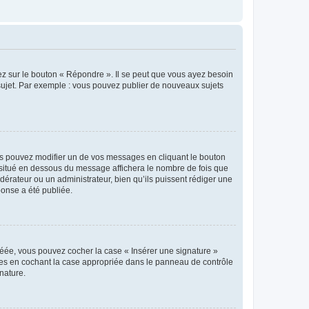
ez sur le bouton « Répondre ». Il se peut que vous ayez besoin
 sujet. Par exemple : vous pouvez publier de nouveaux sujets
s pouvez modifier un de vos messages en cliquant le bouton
e situé en dessous du message affichera le nombre de fois que
modérateur ou un administrateur, bien qu’ils puissent rédiger une
ponse a été publiée.
réée, vous pouvez cocher la case « Insérer une signature »
ages en cochant la case appropriée dans le panneau de contrôle
gnature.