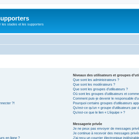
Supporters
r les stades et les supporters
Niveaux des utilisateurs et groupes d’uti
Que sont les administrateurs ?
Que sont les modérateurs ?
Que sont les groupes d’utilisateurs ?
Où sont les groupes d’utilisateurs et commen
Comment puis-je devenir le responsable d’un
nnecter ?!
Pourquoi certains groupes d’utilisateurs app
Qu’est-ce qu’un « groupe d’utilisateurs par 
Qu’est-ce que le lien « L’équipe » ?
Messagerie privée
Je ne peux pas envoyer de messages privé
Je continue à recevoir des messages privés 
urs en ligne ?
J’ai reçu un courrier électronique indésirabl