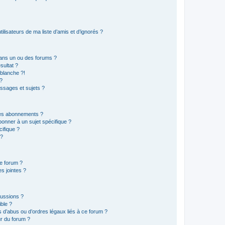
lisateurs de ma liste d’amis et d’ignorés ?
ans un ou des forums ?
sultat ?
blanche ?!
?
ssages et sujets ?
t les abonnements ?
onner à un sujet spécifique ?
ifique ?
 ?
ce forum ?
s jointes ?
cussions ?
ible ?
 d’abus ou d’ordres légaux liés à ce forum ?
r du forum ?