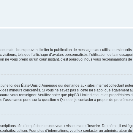
trateurs du forum peuvent limiter la publication de messages aux utilisateurs inscri
visiteurs, tels que l’affichage d’avatars personnalisés, l’utilisation de la messager
ription ne vous prend qu’un court instant, c’est pourquoi nous vous recommandons de l
t une loi des États-Unis d’Amérique qui demande aux sites internet collectant pot
 des mineurs concernés. Si vous ne savez pas si cette loi s’applique également au
 pourra vous renseigner. Veuillez noter que phpBB Limited et que les propriétaires
ue l’assistance porte sur la question « Qui dois-je contacter à propos de problèmes 
inscriptions afin d’empêcher les nouveaux visiteurs de s’inscrire. De même, il est é
s souhaitez utiliser. Pour plus d’informations, veuillez contacter un administrateur du