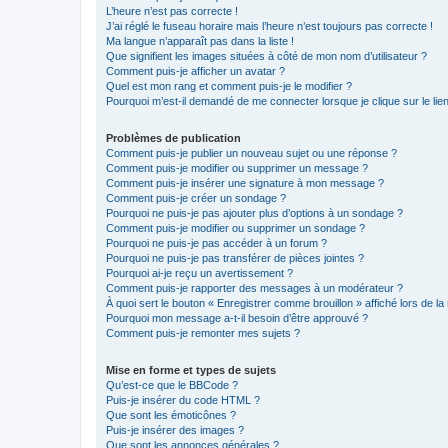
L’heure n’est pas correcte !
J’ai réglé le fuseau horaire mais l’heure n’est toujours pas correcte !
Ma langue n’apparaît pas dans la liste !
Que signifient les images situées à côté de mon nom d’utilisateur ?
Comment puis-je afficher un avatar ?
Quel est mon rang et comment puis-je le modifier ?
Pourquoi m’est-il demandé de me connecter lorsque je clique sur le lien 
Problèmes de publication
Comment puis-je publier un nouveau sujet ou une réponse ?
Comment puis-je modifier ou supprimer un message ?
Comment puis-je insérer une signature à mon message ?
Comment puis-je créer un sondage ?
Pourquoi ne puis-je pas ajouter plus d’options à un sondage ?
Comment puis-je modifier ou supprimer un sondage ?
Pourquoi ne puis-je pas accéder à un forum ?
Pourquoi ne puis-je pas transférer de pièces jointes ?
Pourquoi ai-je reçu un avertissement ?
Comment puis-je rapporter des messages à un modérateur ?
À quoi sert le bouton « Enregistrer comme brouillon » affiché lors de la 
Pourquoi mon message a-t-il besoin d’être approuvé ?
Comment puis-je remonter mes sujets ?
Mise en forme et types de sujets
Qu’est-ce que le BBCode ?
Puis-je insérer du code HTML ?
Que sont les émoticônes ?
Puis-je insérer des images ?
Que sont les annonces générales ?