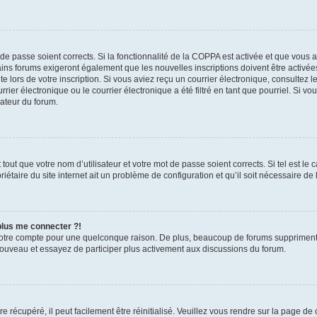
t de passe soient corrects. Si la fonctionnalité de la COPPA est activée et que vous 
ains forums exigeront également que les nouvelles inscriptions doivent être activée
te lors de votre inscription. Si vous aviez reçu un courrier électronique, consultez l
r électronique ou le courrier électronique a été filtré en tant que pourriel. Si vo
rateur du forum.
out que votre nom d’utilisateur et votre mot de passe soient corrects. Si tel est le
iétaire du site internet ait un problème de configuration et qu’il soit nécessaire de l
 plus me connecter ?!
votre compte pour une quelconque raison. De plus, beaucoup de forums suppriment pér
 nouveau et essayez de participer plus activement aux discussions du forum.
 récupéré, il peut facilement être réinitialisé. Veuillez vous rendre sur la page de