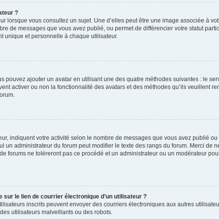
ateur ?
ur lorsque vous consultez un sujet. Une d’elles peut être une image associée à vo
mbre de messages que vous avez publié, ou permet de différencier votre statut parti
 unique et personnelle à chaque utilisateur.
ous pouvez ajouter un avatar en utilisant une des quatre méthodes suivantes : le serv
ent activer ou non la fonctionnalité des avatars et des méthodes qu’ils veuillent ren
forum.
ur, indiquent votre activité selon le nombre de messages que vous avez publié ou id
eul un administrateur du forum peut modifier le texte des rangs du forum. Merci de 
de forums ne toléreront pas ce procédé et un administrateur ou un modérateur pou
ur le lien de courrier électronique d’un utilisateur ?
s utilisateurs inscrits peuvent envoyer des courriers électroniques aux autres utili
es utilisateurs malveillants ou des robots.