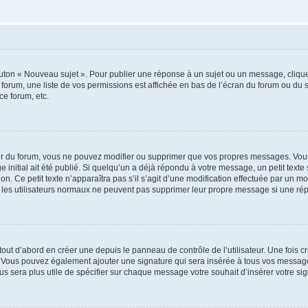
outon « Nouveau sujet ». Pour publier une réponse à un sujet ou un message, cliqu
 forum, une liste de vos permissions est affichée en bas de l’écran du forum ou du
ce forum, etc.
r du forum, vous ne pouvez modifier ou supprimer que vos propres messages. Vou
 initial ait été publié. Si quelqu’un a déjà répondu à votre message, un petit text
ion. Ce petit texte n’apparaîtra pas s’il s’agit d’une modification effectuée par un 
ue les utilisateurs normaux ne peuvent pas supprimer leur propre message si une ré
ut d’abord en créer une depuis le panneau de contrôle de l’utilisateur. Une fois c
ure. Vous pouvez également ajouter une signature qui sera insérée à tous vos mess
 vous sera plus utile de spécifier sur chaque message votre souhait d’insérer votre si