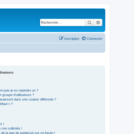
Rechercher
Recherche avancé
Inscription
Connexion
lisateurs
t puis-je en rejoindre un ?
 groupe d’utilisateurs ?
araissent dans une couleur différente ?
défaut » ?
s !
non sollicités !
e de la part de quelqu’un sur ce forum !