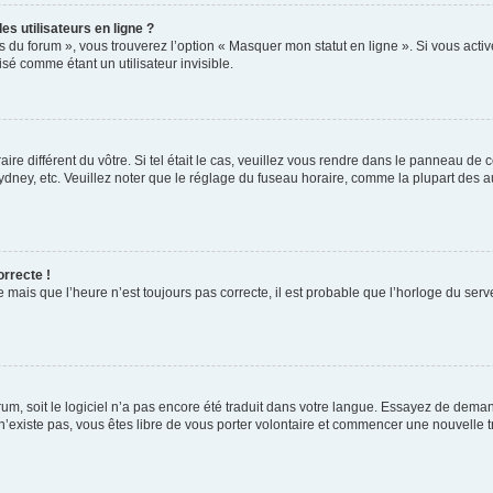
s utilisateurs en ligne ?
s du forum », vous trouverez l’option « Masquer mon statut en ligne ». Si vous activ
é comme étant un utilisateur invisible.
aire différent du vôtre. Si tel était le cas, veuillez vous rendre dans le panneau de co
ey, etc. Veuillez noter que le réglage du fuseau horaire, comme la plupart des autr
orrecte !
 mais que l’heure n’est toujours pas correcte, il est probable que l’horloge du serve
orum, soit le logiciel n’a pas encore été traduit dans votre langue. Essayez de deman
 n’existe pas, vous êtes libre de vous porter volontaire et commencer une nouvelle t