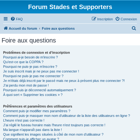
Forum Stades et Supporters
FAQ
Inscription
Connexion
R
Accueil du forum
Foire aux questions
e
Foire aux questions
c
h
Problèmes de connexion et d’inscription
Pourquoi ai-je besoin de m’inscrire ?
e
Qu’est-ce que la COPPA ?
r
Pourquoi ne puis-je pas m’inscrire ?
Je suis inscrit mais je ne peux pas me connecter !
c
Pourquoi ne puis-je pas me connecter ?
Je m’étais déjà inscrit par le passé mais ne peux à présent plus me connecter ?!
h
J’ai perdu mon mot de passe !
e
Pourquoi suis-je déconnecté automatiquement ?
À quoi sert « Supprimer les cookies » ?
r
Préférences et paramètres des utilisateurs
Comment puis-je modifier mes paramètres ?
Comment puis-je masquer mon nom d’utilisateur de la liste des utilisateurs en ligne ?
L’heure n’est pas correcte !
J’ai réglé le fuseau horaire mais l’heure n’est toujours pas correcte !
Ma langue n’apparaît pas dans la liste !
Que signifient les images situées à côté de mon nom d’utilisateur ?
Comment puis-je afficher un avatar ?