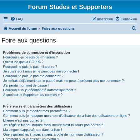
Forum Stades et Supporters
FAQ
Inscription
Connexion
R
Accueil du forum
Foire aux questions
e
Foire aux questions
c
h
Problèmes de connexion et d’inscription
Pourquoi ai-je besoin de m’inscrire ?
e
Qu’est-ce que la COPPA ?
r
Pourquoi ne puis-je pas m’inscrire ?
Je suis inscrit mais je ne peux pas me connecter !
c
Pourquoi ne puis-je pas me connecter ?
Je m’étais déjà inscrit par le passé mais ne peux à présent plus me connecter ?!
h
J’ai perdu mon mot de passe !
e
Pourquoi suis-je déconnecté automatiquement ?
À quoi sert « Supprimer les cookies » ?
r
Préférences et paramètres des utilisateurs
Comment puis-je modifier mes paramètres ?
Comment puis-je masquer mon nom d’utilisateur de la liste des utilisateurs en ligne ?
L’heure n’est pas correcte !
J’ai réglé le fuseau horaire mais l’heure n’est toujours pas correcte !
Ma langue n’apparaît pas dans la liste !
Que signifient les images situées à côté de mon nom d’utilisateur ?
Comment puis-je afficher un avatar ?