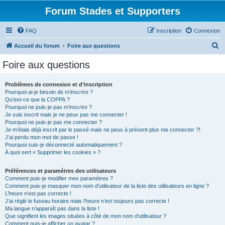
Forum Stades et Supporters
FAQ
Inscription
Connexion
R
Accueil du forum
Foire aux questions
e
Foire aux questions
c
h
Problèmes de connexion et d’inscription
Pourquoi ai-je besoin de m’inscrire ?
e
Qu’est-ce que la COPPA ?
r
Pourquoi ne puis-je pas m’inscrire ?
Je suis inscrit mais je ne peux pas me connecter !
c
Pourquoi ne puis-je pas me connecter ?
Je m’étais déjà inscrit par le passé mais ne peux à présent plus me connecter ?!
h
J’ai perdu mon mot de passe !
e
Pourquoi suis-je déconnecté automatiquement ?
À quoi sert « Supprimer les cookies » ?
r
Préférences et paramètres des utilisateurs
Comment puis-je modifier mes paramètres ?
Comment puis-je masquer mon nom d’utilisateur de la liste des utilisateurs en ligne ?
L’heure n’est pas correcte !
J’ai réglé le fuseau horaire mais l’heure n’est toujours pas correcte !
Ma langue n’apparaît pas dans la liste !
Que signifient les images situées à côté de mon nom d’utilisateur ?
Comment puis-je afficher un avatar ?