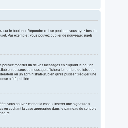
ez sur le bouton « Répondre ». Il se peut que vous ayez besoin
 sujet. Par exemple : vous pouvez publier de nouveaux sujets
s pouvez modifier un de vos messages en cliquant le bouton
e situé en dessous du message affichera le nombre de fois que
modérateur ou un administrateur, bien qu’ils puissent rédiger une
ponse a été publiée.
réée, vous pouvez cocher la case « Insérer une signature »
ages en cochant la case appropriée dans le panneau de contrôle
gnature.