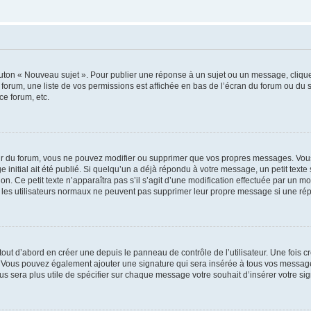
outon « Nouveau sujet ». Pour publier une réponse à un sujet ou un message, cliqu
 forum, une liste de vos permissions est affichée en bas de l’écran du forum ou du
ce forum, etc.
r du forum, vous ne pouvez modifier ou supprimer que vos propres messages. Vou
 initial ait été publié. Si quelqu’un a déjà répondu à votre message, un petit text
ion. Ce petit texte n’apparaîtra pas s’il s’agit d’une modification effectuée par un 
ue les utilisateurs normaux ne peuvent pas supprimer leur propre message si une ré
ut d’abord en créer une depuis le panneau de contrôle de l’utilisateur. Une fois c
ure. Vous pouvez également ajouter une signature qui sera insérée à tous vos mess
 vous sera plus utile de spécifier sur chaque message votre souhait d’insérer votre si