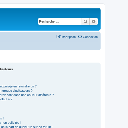
Rechercher
Recherche avancé
Inscription
Connexion
lisateurs
t puis-je en rejoindre un ?
 groupe d’utilisateurs ?
araissent dans une couleur différente ?
défaut » ?
s !
non sollicités !
e de la part de quelqu’un sur ce forum !