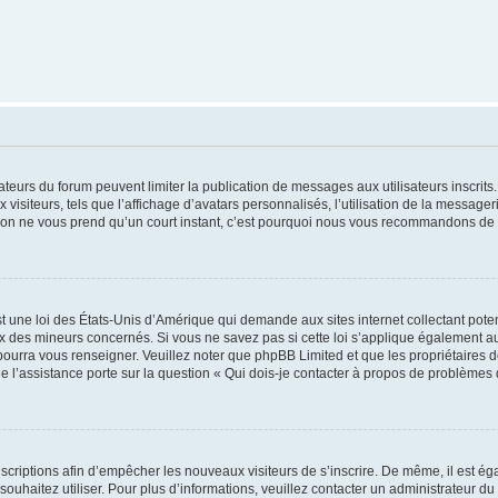
trateurs du forum peuvent limiter la publication de messages aux utilisateurs inscri
visiteurs, tels que l’affichage d’avatars personnalisés, l’utilisation de la messager
ription ne vous prend qu’un court instant, c’est pourquoi nous vous recommandons de l
t une loi des États-Unis d’Amérique qui demande aux sites internet collectant pot
 des mineurs concernés. Si vous ne savez pas si cette loi s’applique également au
 pourra vous renseigner. Veuillez noter que phpBB Limited et que les propriétaires
ue l’assistance porte sur la question « Qui dois-je contacter à propos de problèmes 
inscriptions afin d’empêcher les nouveaux visiteurs de s’inscrire. De même, il est é
s souhaitez utiliser. Pour plus d’informations, veuillez contacter un administrateur du