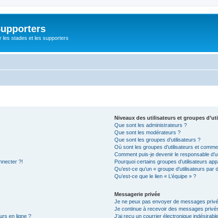
Supporters
r les stades et les supporters
Niveaux des utilisateurs et groupes d’uti
Que sont les administrateurs ?
Que sont les modérateurs ?
Que sont les groupes d’utilisateurs ?
Où sont les groupes d’utilisateurs et commen
Comment puis-je devenir le responsable d’un
nnecter ?!
Pourquoi certains groupes d’utilisateurs app
Qu’est-ce qu’un « groupe d’utilisateurs par 
Qu’est-ce que le lien « L’équipe » ?
Messagerie privée
Je ne peux pas envoyer de messages privé
Je continue à recevoir des messages privés 
urs en ligne ?
J’ai reçu un courrier électronique indésirabl