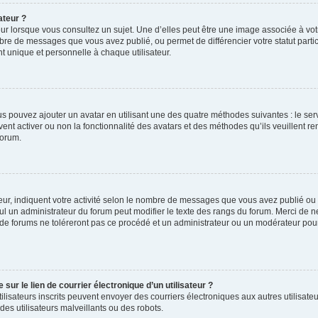
ateur ?
ur lorsque vous consultez un sujet. Une d’elles peut être une image associée à vo
mbre de messages que vous avez publié, ou permet de différencier votre statut parti
 unique et personnelle à chaque utilisateur.
ous pouvez ajouter un avatar en utilisant une des quatre méthodes suivantes : le serv
ent activer ou non la fonctionnalité des avatars et des méthodes qu’ils veuillent ren
forum.
ur, indiquent votre activité selon le nombre de messages que vous avez publié ou id
eul un administrateur du forum peut modifier le texte des rangs du forum. Merci de 
de forums ne toléreront pas ce procédé et un administrateur ou un modérateur pou
ur le lien de courrier électronique d’un utilisateur ?
s utilisateurs inscrits peuvent envoyer des courriers électroniques aux autres utili
es utilisateurs malveillants ou des robots.