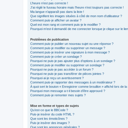
L’heure n’est pas correcte !
J’ai réglé le fuseau horaire mais l’heure n’est toujours pas correcte !
Ma langue n’apparaît pas dans la liste !
Que signifient les images situées à côté de mon nom d’utilisateur ?
Comment puis-je afficher un avatar ?
Quel est mon rang et comment puis-je le modifier ?
Pourquoi m’est-il demandé de me connecter lorsque je clique sur le lien 
Problèmes de publication
Comment puis-je publier un nouveau sujet ou une réponse ?
Comment puis-je modifier ou supprimer un message ?
Comment puis-je insérer une signature à mon message ?
Comment puis-je créer un sondage ?
Pourquoi ne puis-je pas ajouter plus d’options à un sondage ?
Comment puis-je modifier ou supprimer un sondage ?
Pourquoi ne puis-je pas accéder à un forum ?
Pourquoi ne puis-je pas transférer de pièces jointes ?
Pourquoi ai-je reçu un avertissement ?
Comment puis-je rapporter des messages à un modérateur ?
À quoi sert le bouton « Enregistrer comme brouillon » affiché lors de la 
Pourquoi mon message a-t-il besoin d’être approuvé ?
Comment puis-je remonter mes sujets ?
Mise en forme et types de sujets
Qu’est-ce que le BBCode ?
Puis-je insérer du code HTML ?
Que sont les émoticônes ?
Puis-je insérer des images ?
Que sont les annonces générales ?