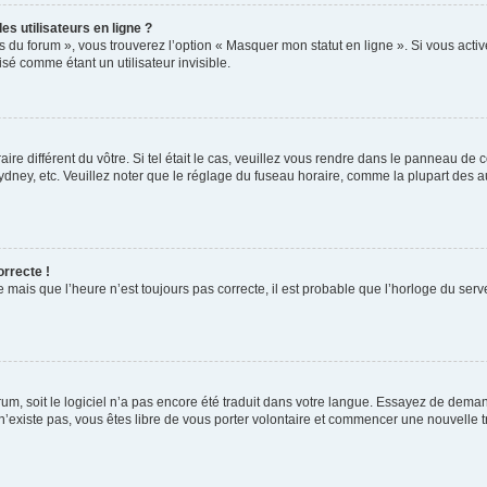
s utilisateurs en ligne ?
s du forum », vous trouverez l’option « Masquer mon statut en ligne ». Si vous activ
é comme étant un utilisateur invisible.
aire différent du vôtre. Si tel était le cas, veuillez vous rendre dans le panneau de co
ey, etc. Veuillez noter que le réglage du fuseau horaire, comme la plupart des autr
orrecte !
 mais que l’heure n’est toujours pas correcte, il est probable que l’horloge du serve
orum, soit le logiciel n’a pas encore été traduit dans votre langue. Essayez de deman
 n’existe pas, vous êtes libre de vous porter volontaire et commencer une nouvelle t