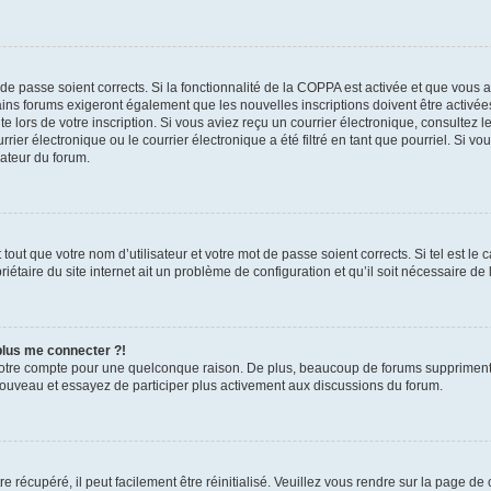
t de passe soient corrects. Si la fonctionnalité de la COPPA est activée et que vous 
ains forums exigeront également que les nouvelles inscriptions doivent être activée
te lors de votre inscription. Si vous aviez reçu un courrier électronique, consultez l
r électronique ou le courrier électronique a été filtré en tant que pourriel. Si vo
rateur du forum.
out que votre nom d’utilisateur et votre mot de passe soient corrects. Si tel est le
iétaire du site internet ait un problème de configuration et qu’il soit nécessaire de l
 plus me connecter ?!
votre compte pour une quelconque raison. De plus, beaucoup de forums suppriment pér
 nouveau et essayez de participer plus activement aux discussions du forum.
 récupéré, il peut facilement être réinitialisé. Veuillez vous rendre sur la page de