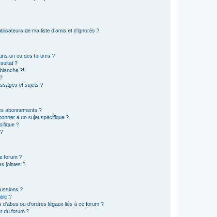
lisateurs de ma liste d’amis et d’ignorés ?
ans un ou des forums ?
sultat ?
blanche ?!
?
ssages et sujets ?
t les abonnements ?
onner à un sujet spécifique ?
ifique ?
 ?
ce forum ?
s jointes ?
cussions ?
ible ?
 d’abus ou d’ordres légaux liés à ce forum ?
r du forum ?