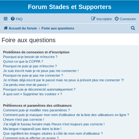
Forum Stades et Supporters
FAQ
Inscription
Connexion
R
Accueil du forum
Foire aux questions
e
Foire aux questions
c
h
Problèmes de connexion et d’inscription
Pourquoi ai-je besoin de m’inscrire ?
e
Qu’est-ce que la COPPA ?
r
Pourquoi ne puis-je pas m’inscrire ?
Je suis inscrit mais je ne peux pas me connecter !
c
Pourquoi ne puis-je pas me connecter ?
Je m’étais déjà inscrit par le passé mais ne peux à présent plus me connecter ?!
h
J’ai perdu mon mot de passe !
e
Pourquoi suis-je déconnecté automatiquement ?
À quoi sert « Supprimer les cookies » ?
r
Préférences et paramètres des utilisateurs
Comment puis-je modifier mes paramètres ?
Comment puis-je masquer mon nom d’utilisateur de la liste des utilisateurs en ligne ?
L’heure n’est pas correcte !
J’ai réglé le fuseau horaire mais l’heure n’est toujours pas correcte !
Ma langue n’apparaît pas dans la liste !
Que signifient les images situées à côté de mon nom d’utilisateur ?
Comment puis-je afficher un avatar ?