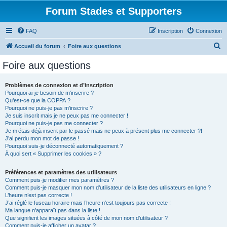
Forum Stades et Supporters
FAQ
Inscription
Connexion
R
Accueil du forum
Foire aux questions
e
Foire aux questions
c
h
Problèmes de connexion et d’inscription
Pourquoi ai-je besoin de m’inscrire ?
e
Qu’est-ce que la COPPA ?
r
Pourquoi ne puis-je pas m’inscrire ?
Je suis inscrit mais je ne peux pas me connecter !
c
Pourquoi ne puis-je pas me connecter ?
Je m’étais déjà inscrit par le passé mais ne peux à présent plus me connecter ?!
h
J’ai perdu mon mot de passe !
e
Pourquoi suis-je déconnecté automatiquement ?
À quoi sert « Supprimer les cookies » ?
r
Préférences et paramètres des utilisateurs
Comment puis-je modifier mes paramètres ?
Comment puis-je masquer mon nom d’utilisateur de la liste des utilisateurs en ligne ?
L’heure n’est pas correcte !
J’ai réglé le fuseau horaire mais l’heure n’est toujours pas correcte !
Ma langue n’apparaît pas dans la liste !
Que signifient les images situées à côté de mon nom d’utilisateur ?
Comment puis-je afficher un avatar ?