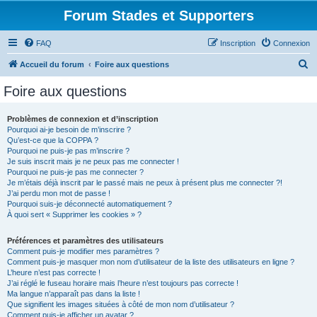
Forum Stades et Supporters
FAQ
Inscription
Connexion
R
Accueil du forum
Foire aux questions
e
Foire aux questions
c
h
Problèmes de connexion et d’inscription
Pourquoi ai-je besoin de m’inscrire ?
e
Qu’est-ce que la COPPA ?
r
Pourquoi ne puis-je pas m’inscrire ?
Je suis inscrit mais je ne peux pas me connecter !
c
Pourquoi ne puis-je pas me connecter ?
Je m’étais déjà inscrit par le passé mais ne peux à présent plus me connecter ?!
h
J’ai perdu mon mot de passe !
e
Pourquoi suis-je déconnecté automatiquement ?
À quoi sert « Supprimer les cookies » ?
r
Préférences et paramètres des utilisateurs
Comment puis-je modifier mes paramètres ?
Comment puis-je masquer mon nom d’utilisateur de la liste des utilisateurs en ligne ?
L’heure n’est pas correcte !
J’ai réglé le fuseau horaire mais l’heure n’est toujours pas correcte !
Ma langue n’apparaît pas dans la liste !
Que signifient les images situées à côté de mon nom d’utilisateur ?
Comment puis-je afficher un avatar ?