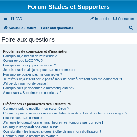
Forum Stades et Supporters
FAQ
Inscription
Connexion
R
Accueil du forum
Foire aux questions
e
Foire aux questions
c
h
Problèmes de connexion et d’inscription
Pourquoi ai-je besoin de m’inscrire ?
e
Qu’est-ce que la COPPA ?
r
Pourquoi ne puis-je pas m’inscrire ?
Je suis inscrit mais je ne peux pas me connecter !
c
Pourquoi ne puis-je pas me connecter ?
Je m’étais déjà inscrit par le passé mais ne peux à présent plus me connecter ?!
h
J’ai perdu mon mot de passe !
e
Pourquoi suis-je déconnecté automatiquement ?
À quoi sert « Supprimer les cookies » ?
r
Préférences et paramètres des utilisateurs
Comment puis-je modifier mes paramètres ?
Comment puis-je masquer mon nom d’utilisateur de la liste des utilisateurs en ligne ?
L’heure n’est pas correcte !
J’ai réglé le fuseau horaire mais l’heure n’est toujours pas correcte !
Ma langue n’apparaît pas dans la liste !
Que signifient les images situées à côté de mon nom d’utilisateur ?
Comment puis-je afficher un avatar ?