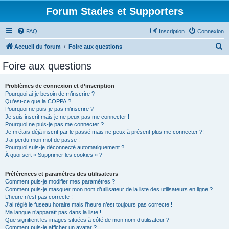
Forum Stades et Supporters
FAQ
Inscription
Connexion
R
Accueil du forum
Foire aux questions
e
Foire aux questions
c
h
Problèmes de connexion et d’inscription
Pourquoi ai-je besoin de m’inscrire ?
e
Qu’est-ce que la COPPA ?
r
Pourquoi ne puis-je pas m’inscrire ?
Je suis inscrit mais je ne peux pas me connecter !
c
Pourquoi ne puis-je pas me connecter ?
Je m’étais déjà inscrit par le passé mais ne peux à présent plus me connecter ?!
h
J’ai perdu mon mot de passe !
e
Pourquoi suis-je déconnecté automatiquement ?
À quoi sert « Supprimer les cookies » ?
r
Préférences et paramètres des utilisateurs
Comment puis-je modifier mes paramètres ?
Comment puis-je masquer mon nom d’utilisateur de la liste des utilisateurs en ligne ?
L’heure n’est pas correcte !
J’ai réglé le fuseau horaire mais l’heure n’est toujours pas correcte !
Ma langue n’apparaît pas dans la liste !
Que signifient les images situées à côté de mon nom d’utilisateur ?
Comment puis-je afficher un avatar ?