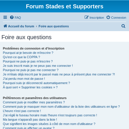
Forum Stades et Supporters
FAQ
Inscription
Connexion
R
Accueil du forum
Foire aux questions
e
Foire aux questions
c
h
Problèmes de connexion et d’inscription
Pourquoi ai-je besoin de m’inscrire ?
e
Qu’est-ce que la COPPA ?
r
Pourquoi ne puis-je pas m’inscrire ?
Je suis inscrit mais je ne peux pas me connecter !
c
Pourquoi ne puis-je pas me connecter ?
Je m’étais déjà inscrit par le passé mais ne peux à présent plus me connecter ?!
h
J’ai perdu mon mot de passe !
e
Pourquoi suis-je déconnecté automatiquement ?
À quoi sert « Supprimer les cookies » ?
r
Préférences et paramètres des utilisateurs
Comment puis-je modifier mes paramètres ?
Comment puis-je masquer mon nom d’utilisateur de la liste des utilisateurs en ligne ?
L’heure n’est pas correcte !
J’ai réglé le fuseau horaire mais l’heure n’est toujours pas correcte !
Ma langue n’apparaît pas dans la liste !
Que signifient les images situées à côté de mon nom d’utilisateur ?
Comment puis-je afficher un avatar ?