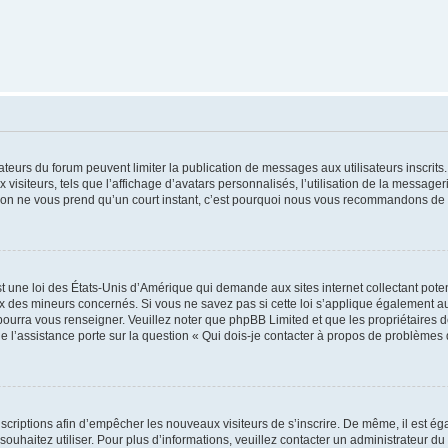
trateurs du forum peuvent limiter la publication de messages aux utilisateurs inscri
visiteurs, tels que l’affichage d’avatars personnalisés, l’utilisation de la messager
ription ne vous prend qu’un court instant, c’est pourquoi nous vous recommandons de l
t une loi des États-Unis d’Amérique qui demande aux sites internet collectant pot
 des mineurs concernés. Si vous ne savez pas si cette loi s’applique également au
 pourra vous renseigner. Veuillez noter que phpBB Limited et que les propriétaires
ue l’assistance porte sur la question « Qui dois-je contacter à propos de problèmes 
inscriptions afin d’empêcher les nouveaux visiteurs de s’inscrire. De même, il est é
s souhaitez utiliser. Pour plus d’informations, veuillez contacter un administrateur du