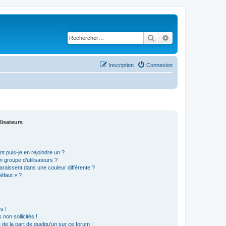
Rechercher
Recherche avancé
Inscription
Connexion
lisateurs
t puis-je en rejoindre un ?
 groupe d’utilisateurs ?
araissent dans une couleur différente ?
défaut » ?
s !
non sollicités !
e de la part de quelqu’un sur ce forum !