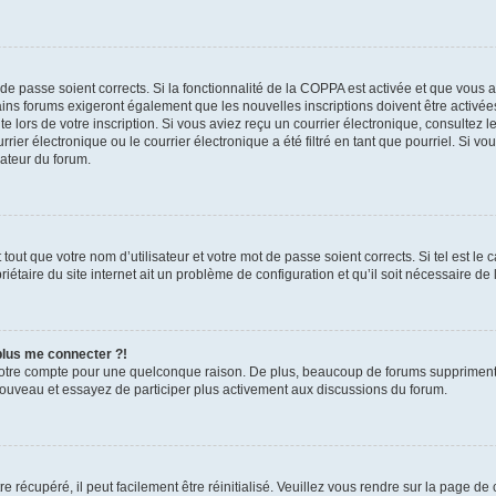
t de passe soient corrects. Si la fonctionnalité de la COPPA est activée et que vous 
ains forums exigeront également que les nouvelles inscriptions doivent être activée
te lors de votre inscription. Si vous aviez reçu un courrier électronique, consultez l
r électronique ou le courrier électronique a été filtré en tant que pourriel. Si vo
rateur du forum.
out que votre nom d’utilisateur et votre mot de passe soient corrects. Si tel est le
iétaire du site internet ait un problème de configuration et qu’il soit nécessaire de l
 plus me connecter ?!
votre compte pour une quelconque raison. De plus, beaucoup de forums suppriment pér
 nouveau et essayez de participer plus activement aux discussions du forum.
 récupéré, il peut facilement être réinitialisé. Veuillez vous rendre sur la page de