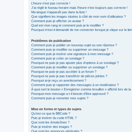
L’heure n’est pas correcte !
J’ai réglé le fuseau horaire mais l’heure n’est toujours pas correcte !
Ma langue n’apparaît pas dans la liste !
Que signifient les images situées à côté de mon nom d’utilisateur ?
Comment puis-je afficher un avatar ?
Quel est mon rang et comment puis-je le modifier ?
Pourquoi m’est-il demandé de me connecter lorsque je clique sur le lien 
Problèmes de publication
Comment puis-je publier un nouveau sujet ou une réponse ?
Comment puis-je modifier ou supprimer un message ?
Comment puis-je insérer une signature à mon message ?
Comment puis-je créer un sondage ?
Pourquoi ne puis-je pas ajouter plus d’options à un sondage ?
Comment puis-je modifier ou supprimer un sondage ?
Pourquoi ne puis-je pas accéder à un forum ?
Pourquoi ne puis-je pas transférer de pièces jointes ?
Pourquoi ai-je reçu un avertissement ?
Comment puis-je rapporter des messages à un modérateur ?
À quoi sert le bouton « Enregistrer comme brouillon » affiché lors de la 
Pourquoi mon message a-t-il besoin d’être approuvé ?
Comment puis-je remonter mes sujets ?
Mise en forme et types de sujets
Qu’est-ce que le BBCode ?
Puis-je insérer du code HTML ?
Que sont les émoticônes ?
Puis-je insérer des images ?
Que sont les annonces générales ?