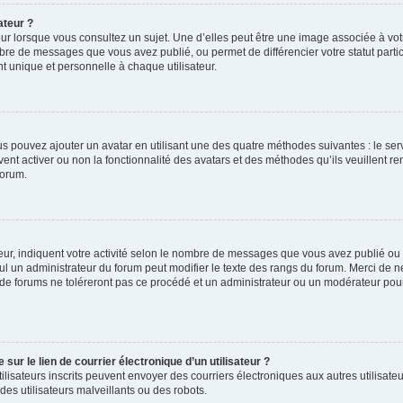
ateur ?
ur lorsque vous consultez un sujet. Une d’elles peut être une image associée à vo
mbre de messages que vous avez publié, ou permet de différencier votre statut parti
 unique et personnelle à chaque utilisateur.
ous pouvez ajouter un avatar en utilisant une des quatre méthodes suivantes : le serv
ent activer ou non la fonctionnalité des avatars et des méthodes qu’ils veuillent ren
forum.
ur, indiquent votre activité selon le nombre de messages que vous avez publié ou id
eul un administrateur du forum peut modifier le texte des rangs du forum. Merci de 
de forums ne toléreront pas ce procédé et un administrateur ou un modérateur pou
ur le lien de courrier électronique d’un utilisateur ?
s utilisateurs inscrits peuvent envoyer des courriers électroniques aux autres utili
es utilisateurs malveillants ou des robots.