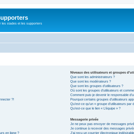
Supporters
r les stades et les supporters
Niveaux des utilisateurs et groupes d’uti
Que sont les administrateurs ?
Que sont les modérateurs ?
Que sont les groupes d’utilisateurs ?
Où sont les groupes d’utilisateurs et commen
Comment puis-je devenir le responsable d’un
nnecter ?!
Pourquoi certains groupes d’utilisateurs app
Qu’est-ce qu’un « groupe d’utilisateurs par 
Qu’est-ce que le lien « L’équipe » ?
Messagerie privée
Je ne peux pas envoyer de messages privé
Je continue à recevoir des messages privés 
urs en ligne ?
J’ai reçu un courrier électronique indésirabl