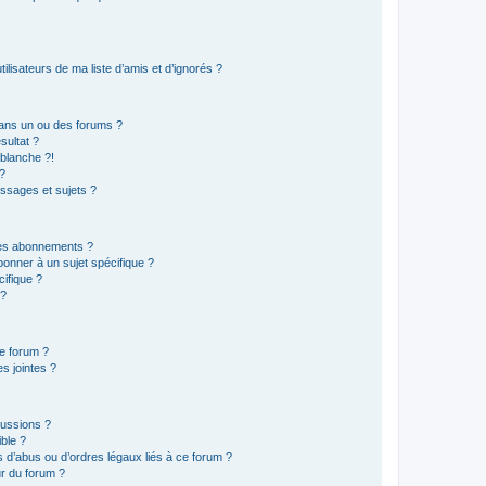
lisateurs de ma liste d’amis et d’ignorés ?
ans un ou des forums ?
sultat ?
blanche ?!
?
ssages et sujets ?
t les abonnements ?
onner à un sujet spécifique ?
ifique ?
 ?
ce forum ?
s jointes ?
cussions ?
ible ?
 d’abus ou d’ordres légaux liés à ce forum ?
r du forum ?