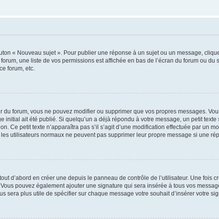
outon « Nouveau sujet ». Pour publier une réponse à un sujet ou un message, cliqu
 forum, une liste de vos permissions est affichée en bas de l’écran du forum ou du
ce forum, etc.
r du forum, vous ne pouvez modifier ou supprimer que vos propres messages. Vou
 initial ait été publié. Si quelqu’un a déjà répondu à votre message, un petit text
ion. Ce petit texte n’apparaîtra pas s’il s’agit d’une modification effectuée par un 
ue les utilisateurs normaux ne peuvent pas supprimer leur propre message si une ré
ut d’abord en créer une depuis le panneau de contrôle de l’utilisateur. Une fois c
ure. Vous pouvez également ajouter une signature qui sera insérée à tous vos mess
 vous sera plus utile de spécifier sur chaque message votre souhait d’insérer votre si