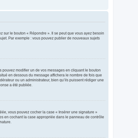
ez sur le bouton « Répondre ». Il se peut que vous ayez besoin
 sujet. Par exemple : vous pouvez publier de nouveaux sujets
s pouvez modifier un de vos messages en cliquant le bouton
e situé en dessous du message affichera le nombre de fois que
modérateur ou un administrateur, bien qu’ils puissent rédiger une
ponse a été publiée.
réée, vous pouvez cocher la case « Insérer une signature »
ages en cochant la case appropriée dans le panneau de contrôle
gnature.