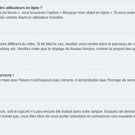
s utilisateurs en ligne ?
s du forum », vous trouverez l’option « Masquer mon statut en ligne ». Si vous activ
é comme étant un utilisateur invisible.
aire différent du vôtre. Si tel était le cas, veuillez vous rendre dans le panneau de co
ey, etc. Veuillez noter que le réglage du fuseau horaire, comme la plupart des autr
orrecte !
 mais que l’heure n’est toujours pas correcte, il est probable que l’horloge du serve
orum, soit le logiciel n’a pas encore été traduit dans votre langue. Essayez de deman
 n’existe pas, vous êtes libre de vous porter volontaire et commencer une nouvelle t