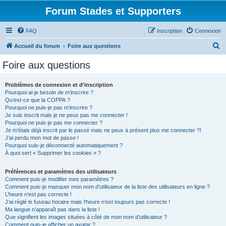
Forum Stades et Supporters
FAQ
Inscription
Connexion
R
Accueil du forum
Foire aux questions
e
Foire aux questions
c
h
Problèmes de connexion et d’inscription
Pourquoi ai-je besoin de m’inscrire ?
e
Qu’est-ce que la COPPA ?
r
Pourquoi ne puis-je pas m’inscrire ?
Je suis inscrit mais je ne peux pas me connecter !
c
Pourquoi ne puis-je pas me connecter ?
Je m’étais déjà inscrit par le passé mais ne peux à présent plus me connecter ?!
h
J’ai perdu mon mot de passe !
e
Pourquoi suis-je déconnecté automatiquement ?
À quoi sert « Supprimer les cookies » ?
r
Préférences et paramètres des utilisateurs
Comment puis-je modifier mes paramètres ?
Comment puis-je masquer mon nom d’utilisateur de la liste des utilisateurs en ligne ?
L’heure n’est pas correcte !
J’ai réglé le fuseau horaire mais l’heure n’est toujours pas correcte !
Ma langue n’apparaît pas dans la liste !
Que signifient les images situées à côté de mon nom d’utilisateur ?
Comment puis-je afficher un avatar ?