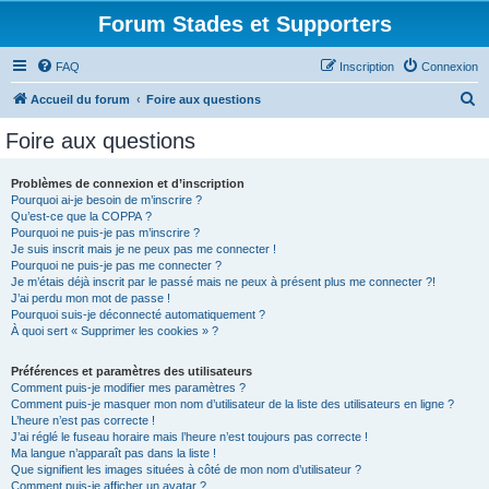
Forum Stades et Supporters
FAQ
Inscription
Connexion
R
Accueil du forum
Foire aux questions
e
Foire aux questions
c
h
Problèmes de connexion et d’inscription
Pourquoi ai-je besoin de m’inscrire ?
e
Qu’est-ce que la COPPA ?
r
Pourquoi ne puis-je pas m’inscrire ?
Je suis inscrit mais je ne peux pas me connecter !
c
Pourquoi ne puis-je pas me connecter ?
Je m’étais déjà inscrit par le passé mais ne peux à présent plus me connecter ?!
h
J’ai perdu mon mot de passe !
e
Pourquoi suis-je déconnecté automatiquement ?
À quoi sert « Supprimer les cookies » ?
r
Préférences et paramètres des utilisateurs
Comment puis-je modifier mes paramètres ?
Comment puis-je masquer mon nom d’utilisateur de la liste des utilisateurs en ligne ?
L’heure n’est pas correcte !
J’ai réglé le fuseau horaire mais l’heure n’est toujours pas correcte !
Ma langue n’apparaît pas dans la liste !
Que signifient les images situées à côté de mon nom d’utilisateur ?
Comment puis-je afficher un avatar ?