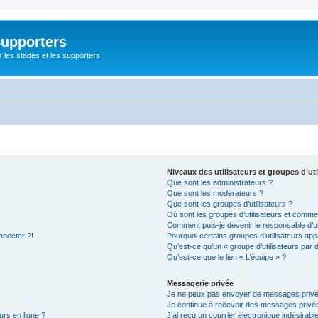
Supporters
r les stades et les supporters
Niveaux des utilisateurs et groupes d’uti
Que sont les administrateurs ?
Que sont les modérateurs ?
Que sont les groupes d’utilisateurs ?
Où sont les groupes d’utilisateurs et commen
Comment puis-je devenir le responsable d’un
nnecter ?!
Pourquoi certains groupes d’utilisateurs app
Qu’est-ce qu’un « groupe d’utilisateurs par 
Qu’est-ce que le lien « L’équipe » ?
Messagerie privée
Je ne peux pas envoyer de messages privé
Je continue à recevoir des messages privés 
urs en ligne ?
J’ai reçu un courrier électronique indésirabl