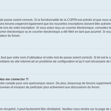
t de passe soient corrects. Si la fonctionnalité de la COPPA est activée et que vous 
ains forums exigeront également que les nouvelles inscriptions doivent être activée
te lors de votre inscription. Si vous aviez reçu un courrier électronique, consultez l
r électronique ou le courrier électronique a été filtré en tant que pourriel. Si vo
rateur du forum.
out que votre nom d’utilisateur et votre mot de passe soient corrects. Si tel est le
iétaire du site internet ait un problème de configuration et qu’il soit nécessaire de l
 plus me connecter ?!
votre compte pour une quelconque raison. De plus, beaucoup de forums suppriment pér
 nouveau et essayez de participer plus activement aux discussions du forum.
 récupéré, il peut facilement être réinitialisé. Veuillez vous rendre sur la page de