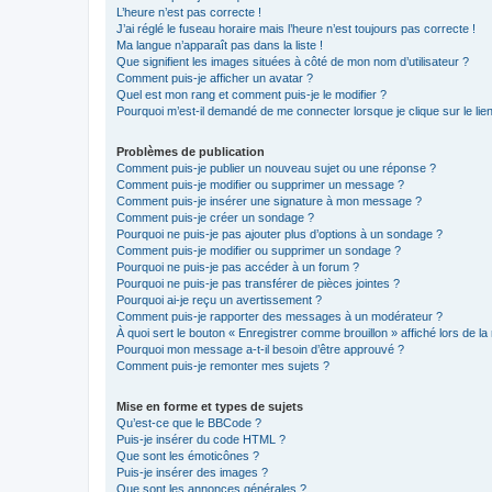
L’heure n’est pas correcte !
J’ai réglé le fuseau horaire mais l’heure n’est toujours pas correcte !
Ma langue n’apparaît pas dans la liste !
Que signifient les images situées à côté de mon nom d’utilisateur ?
Comment puis-je afficher un avatar ?
Quel est mon rang et comment puis-je le modifier ?
Pourquoi m’est-il demandé de me connecter lorsque je clique sur le lien 
Problèmes de publication
Comment puis-je publier un nouveau sujet ou une réponse ?
Comment puis-je modifier ou supprimer un message ?
Comment puis-je insérer une signature à mon message ?
Comment puis-je créer un sondage ?
Pourquoi ne puis-je pas ajouter plus d’options à un sondage ?
Comment puis-je modifier ou supprimer un sondage ?
Pourquoi ne puis-je pas accéder à un forum ?
Pourquoi ne puis-je pas transférer de pièces jointes ?
Pourquoi ai-je reçu un avertissement ?
Comment puis-je rapporter des messages à un modérateur ?
À quoi sert le bouton « Enregistrer comme brouillon » affiché lors de la 
Pourquoi mon message a-t-il besoin d’être approuvé ?
Comment puis-je remonter mes sujets ?
Mise en forme et types de sujets
Qu’est-ce que le BBCode ?
Puis-je insérer du code HTML ?
Que sont les émoticônes ?
Puis-je insérer des images ?
Que sont les annonces générales ?