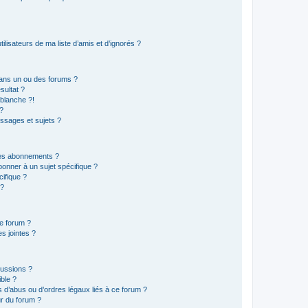
lisateurs de ma liste d’amis et d’ignorés ?
ans un ou des forums ?
sultat ?
blanche ?!
?
ssages et sujets ?
t les abonnements ?
onner à un sujet spécifique ?
ifique ?
 ?
ce forum ?
s jointes ?
cussions ?
ible ?
 d’abus ou d’ordres légaux liés à ce forum ?
r du forum ?