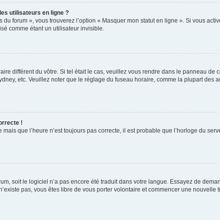
s utilisateurs en ligne ?
s du forum », vous trouverez l’option « Masquer mon statut en ligne ». Si vous activ
é comme étant un utilisateur invisible.
aire différent du vôtre. Si tel était le cas, veuillez vous rendre dans le panneau de co
ey, etc. Veuillez noter que le réglage du fuseau horaire, comme la plupart des autr
orrecte !
 mais que l’heure n’est toujours pas correcte, il est probable que l’horloge du serve
orum, soit le logiciel n’a pas encore été traduit dans votre langue. Essayez de deman
 n’existe pas, vous êtes libre de vous porter volontaire et commencer une nouvelle t