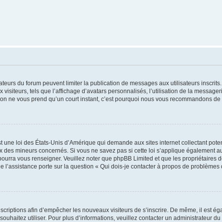
trateurs du forum peuvent limiter la publication de messages aux utilisateurs inscri
visiteurs, tels que l’affichage d’avatars personnalisés, l’utilisation de la messager
ription ne vous prend qu’un court instant, c’est pourquoi nous vous recommandons de l
t une loi des États-Unis d’Amérique qui demande aux sites internet collectant pot
 des mineurs concernés. Si vous ne savez pas si cette loi s’applique également au
 pourra vous renseigner. Veuillez noter que phpBB Limited et que les propriétaires
ue l’assistance porte sur la question « Qui dois-je contacter à propos de problèmes 
inscriptions afin d’empêcher les nouveaux visiteurs de s’inscrire. De même, il est é
s souhaitez utiliser. Pour plus d’informations, veuillez contacter un administrateur du