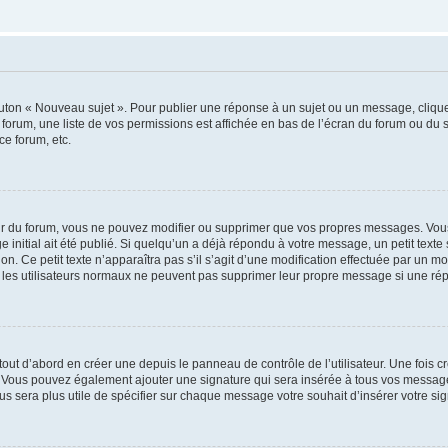
outon « Nouveau sujet ». Pour publier une réponse à un sujet ou un message, cliqu
 forum, une liste de vos permissions est affichée en bas de l’écran du forum ou du
ce forum, etc.
r du forum, vous ne pouvez modifier ou supprimer que vos propres messages. Vou
 initial ait été publié. Si quelqu’un a déjà répondu à votre message, un petit text
ion. Ce petit texte n’apparaîtra pas s’il s’agit d’une modification effectuée par un 
ue les utilisateurs normaux ne peuvent pas supprimer leur propre message si une ré
ut d’abord en créer une depuis le panneau de contrôle de l’utilisateur. Une fois c
ure. Vous pouvez également ajouter une signature qui sera insérée à tous vos mess
 vous sera plus utile de spécifier sur chaque message votre souhait d’insérer votre si