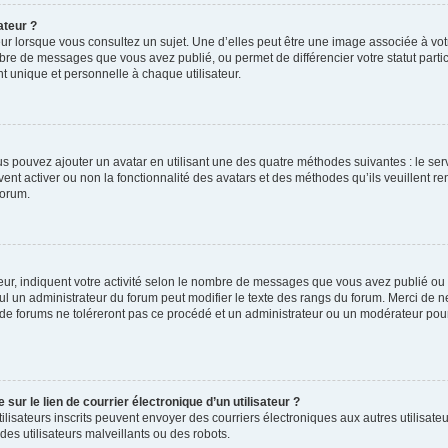
ateur ?
ur lorsque vous consultez un sujet. Une d’elles peut être une image associée à vo
mbre de messages que vous avez publié, ou permet de différencier votre statut parti
 unique et personnelle à chaque utilisateur.
ous pouvez ajouter un avatar en utilisant une des quatre méthodes suivantes : le serv
ent activer ou non la fonctionnalité des avatars et des méthodes qu’ils veuillent ren
forum.
ur, indiquent votre activité selon le nombre de messages que vous avez publié ou id
eul un administrateur du forum peut modifier le texte des rangs du forum. Merci de 
de forums ne toléreront pas ce procédé et un administrateur ou un modérateur pou
ur le lien de courrier électronique d’un utilisateur ?
s utilisateurs inscrits peuvent envoyer des courriers électroniques aux autres utili
es utilisateurs malveillants ou des robots.