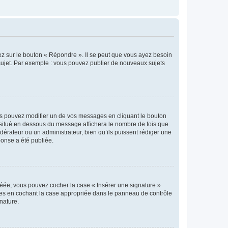
ez sur le bouton « Répondre ». Il se peut que vous ayez besoin
 sujet. Par exemple : vous pouvez publier de nouveaux sujets
s pouvez modifier un de vos messages en cliquant le bouton
e situé en dessous du message affichera le nombre de fois que
modérateur ou un administrateur, bien qu’ils puissent rédiger une
ponse a été publiée.
réée, vous pouvez cocher la case « Insérer une signature »
ages en cochant la case appropriée dans le panneau de contrôle
gnature.