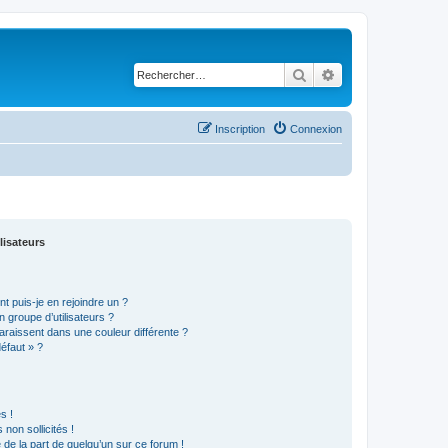
Rechercher
Recherche avancé
Inscription
Connexion
lisateurs
t puis-je en rejoindre un ?
 groupe d’utilisateurs ?
araissent dans une couleur différente ?
défaut » ?
s !
non sollicités !
e de la part de quelqu’un sur ce forum !