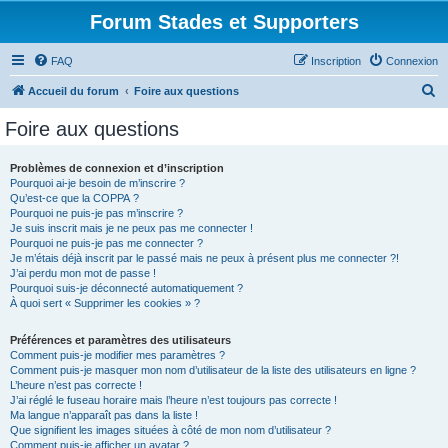
Forum Stades et Supporters
FAQ
Inscription
Connexion
R
Accueil du forum
Foire aux questions
e
Foire aux questions
c
h
Problèmes de connexion et d’inscription
Pourquoi ai-je besoin de m’inscrire ?
e
Qu’est-ce que la COPPA ?
r
Pourquoi ne puis-je pas m’inscrire ?
Je suis inscrit mais je ne peux pas me connecter !
c
Pourquoi ne puis-je pas me connecter ?
Je m’étais déjà inscrit par le passé mais ne peux à présent plus me connecter ?!
h
J’ai perdu mon mot de passe !
e
Pourquoi suis-je déconnecté automatiquement ?
À quoi sert « Supprimer les cookies » ?
r
Préférences et paramètres des utilisateurs
Comment puis-je modifier mes paramètres ?
Comment puis-je masquer mon nom d’utilisateur de la liste des utilisateurs en ligne ?
L’heure n’est pas correcte !
J’ai réglé le fuseau horaire mais l’heure n’est toujours pas correcte !
Ma langue n’apparaît pas dans la liste !
Que signifient les images situées à côté de mon nom d’utilisateur ?
Comment puis-je afficher un avatar ?