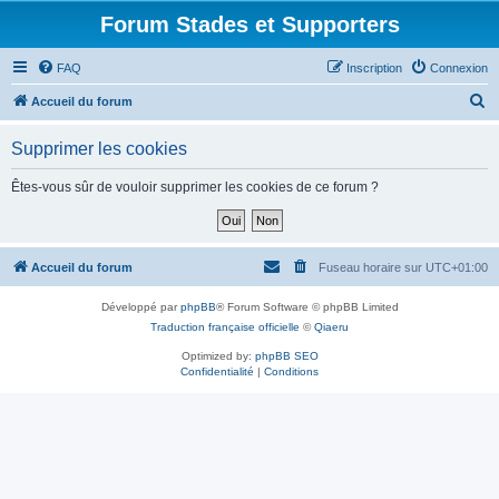
Forum Stades et Supporters
FAQ
Inscription
Connexion
R
Accueil du forum
e
Supprimer les cookies
c
h
Êtes-vous sûr de vouloir supprimer les cookies de ce forum ?
e
r
c
Accueil du forum
Fuseau horaire sur
UTC+01:00
h
Développé par
phpBB
® Forum Software © phpBB Limited
e
Traduction française officielle
©
Qiaeru
r
Optimized by:
phpBB SEO
Confidentialité
|
Conditions