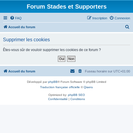
Forum Stades et Supporters
FAQ
Inscription
Connexion
R
Accueil du forum
e
Supprimer les cookies
c
h
Êtes-vous sûr de vouloir supprimer les cookies de ce forum ?
e
r
c
Accueil du forum
Fuseau horaire sur
UTC+01:00
h
Développé par
phpBB
® Forum Software © phpBB Limited
e
Traduction française officielle
©
Qiaeru
r
Optimized by:
phpBB SEO
Confidentialité
|
Conditions