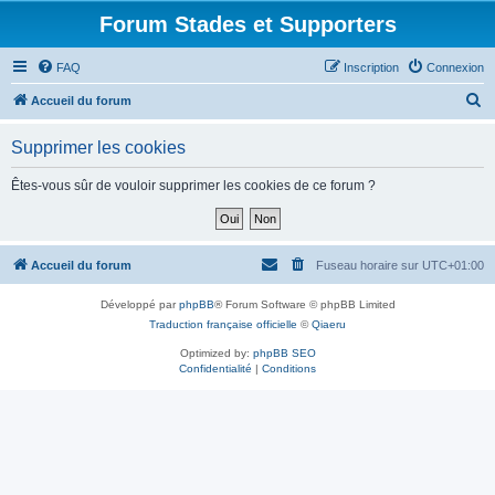
Forum Stades et Supporters
FAQ
Inscription
Connexion
R
Accueil du forum
e
Supprimer les cookies
c
h
Êtes-vous sûr de vouloir supprimer les cookies de ce forum ?
e
r
c
Accueil du forum
Fuseau horaire sur
UTC+01:00
h
Développé par
phpBB
® Forum Software © phpBB Limited
e
Traduction française officielle
©
Qiaeru
r
Optimized by:
phpBB SEO
Confidentialité
|
Conditions