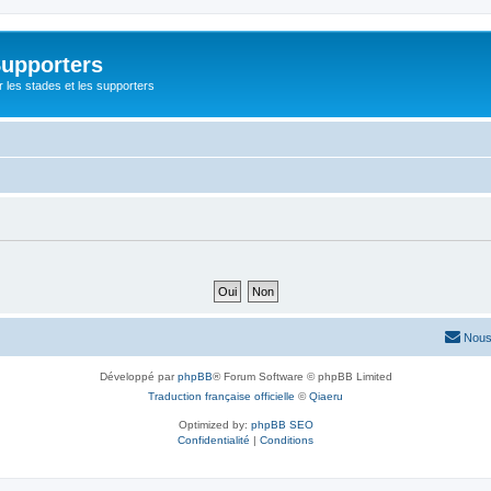
Supporters
r les stades et les supporters
Nous
Développé par
phpBB
® Forum Software © phpBB Limited
Traduction française officielle
©
Qiaeru
Optimized by:
phpBB SEO
Confidentialité
|
Conditions