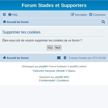
Forum Stades et Supporters
FAQ
Inscription
Connexion
R
Accueil du forum
e
Supprimer les cookies
c
h
Êtes-vous sûr de vouloir supprimer les cookies de ce forum ?
e
r
c
Accueil du forum
Fuseau horaire sur
UTC+01:00
h
Développé par
phpBB
® Forum Software © phpBB Limited
e
Traduction française officielle
©
Qiaeru
r
Optimized by:
phpBB SEO
Confidentialité
|
Conditions