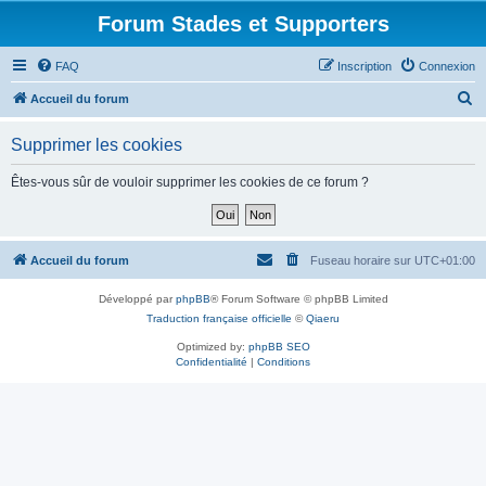
Forum Stades et Supporters
FAQ
Inscription
Connexion
R
Accueil du forum
e
Supprimer les cookies
c
h
Êtes-vous sûr de vouloir supprimer les cookies de ce forum ?
e
r
c
Accueil du forum
Fuseau horaire sur
UTC+01:00
h
Développé par
phpBB
® Forum Software © phpBB Limited
e
Traduction française officielle
©
Qiaeru
r
Optimized by:
phpBB SEO
Confidentialité
|
Conditions