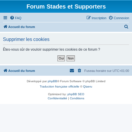
Forum Stades et Supporters
FAQ
Inscription
Connexion
R
Accueil du forum
e
Supprimer les cookies
c
h
Êtes-vous sûr de vouloir supprimer les cookies de ce forum ?
e
r
c
Accueil du forum
Fuseau horaire sur
UTC+01:00
h
Développé par
phpBB
® Forum Software © phpBB Limited
e
Traduction française officielle
©
Qiaeru
r
Optimized by:
phpBB SEO
Confidentialité
|
Conditions