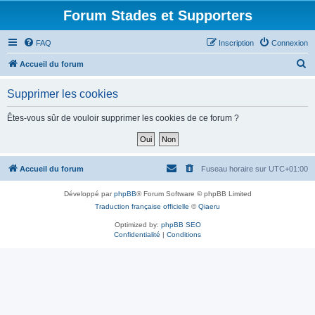
Forum Stades et Supporters
FAQ
Inscription
Connexion
R
Accueil du forum
e
Supprimer les cookies
c
h
Êtes-vous sûr de vouloir supprimer les cookies de ce forum ?
e
r
c
Accueil du forum
Fuseau horaire sur
UTC+01:00
h
Développé par
phpBB
® Forum Software © phpBB Limited
e
Traduction française officielle
©
Qiaeru
r
Optimized by:
phpBB SEO
Confidentialité
|
Conditions