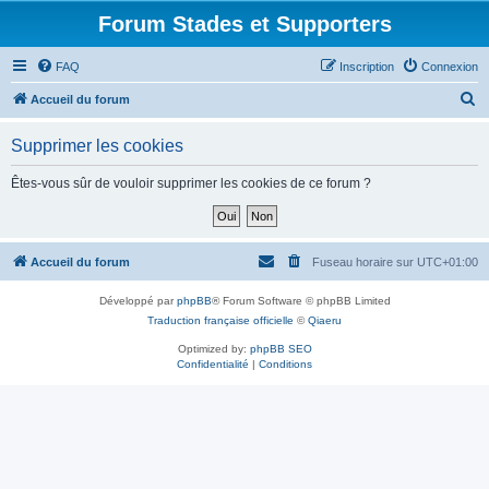
Forum Stades et Supporters
FAQ
Inscription
Connexion
R
Accueil du forum
e
Supprimer les cookies
c
h
Êtes-vous sûr de vouloir supprimer les cookies de ce forum ?
e
r
c
Accueil du forum
Fuseau horaire sur
UTC+01:00
h
Développé par
phpBB
® Forum Software © phpBB Limited
e
Traduction française officielle
©
Qiaeru
r
Optimized by:
phpBB SEO
Confidentialité
|
Conditions