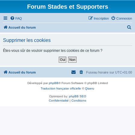
Forum Stades et Supporters
FAQ
Inscription
Connexion
R
Accueil du forum
e
Supprimer les cookies
c
h
Êtes-vous sûr de vouloir supprimer les cookies de ce forum ?
e
r
c
Accueil du forum
Fuseau horaire sur
UTC+01:00
h
Développé par
phpBB
® Forum Software © phpBB Limited
e
Traduction française officielle
©
Qiaeru
r
Optimized by:
phpBB SEO
Confidentialité
|
Conditions