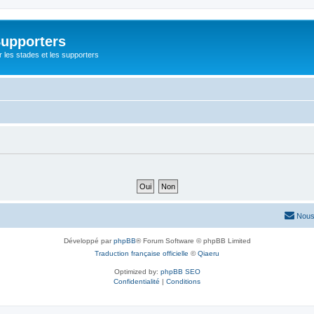
Supporters
r les stades et les supporters
Nous
Développé par
phpBB
® Forum Software © phpBB Limited
Traduction française officielle
©
Qiaeru
Optimized by:
phpBB SEO
Confidentialité
|
Conditions