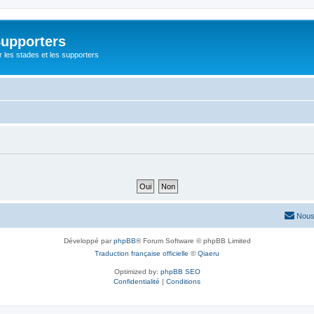
Supporters
r les stades et les supporters
Nous
Développé par
phpBB
® Forum Software © phpBB Limited
Traduction française officielle
©
Qiaeru
Optimized by:
phpBB SEO
Confidentialité
|
Conditions