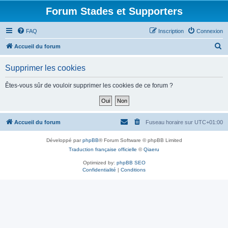
Forum Stades et Supporters
FAQ
Inscription
Connexion
R
Accueil du forum
e
Supprimer les cookies
c
h
Êtes-vous sûr de vouloir supprimer les cookies de ce forum ?
e
r
c
Accueil du forum
Fuseau horaire sur
UTC+01:00
h
Développé par
phpBB
® Forum Software © phpBB Limited
e
Traduction française officielle
©
Qiaeru
r
Optimized by:
phpBB SEO
Confidentialité
|
Conditions