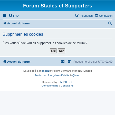
Forum Stades et Supporters
FAQ
Inscription
Connexion
R
Accueil du forum
e
Supprimer les cookies
c
h
Êtes-vous sûr de vouloir supprimer les cookies de ce forum ?
e
r
c
Accueil du forum
Fuseau horaire sur
UTC+01:00
h
Développé par
phpBB
® Forum Software © phpBB Limited
e
Traduction française officielle
©
Qiaeru
r
Optimized by:
phpBB SEO
Confidentialité
|
Conditions