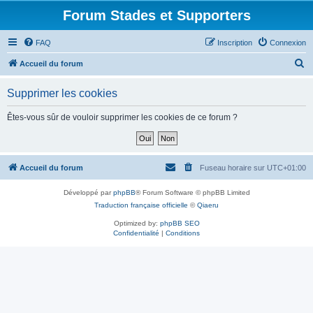
Forum Stades et Supporters
FAQ
Inscription
Connexion
R
Accueil du forum
e
Supprimer les cookies
c
h
Êtes-vous sûr de vouloir supprimer les cookies de ce forum ?
e
r
c
Accueil du forum
Fuseau horaire sur
UTC+01:00
h
Développé par
phpBB
® Forum Software © phpBB Limited
e
Traduction française officielle
©
Qiaeru
r
Optimized by:
phpBB SEO
Confidentialité
|
Conditions