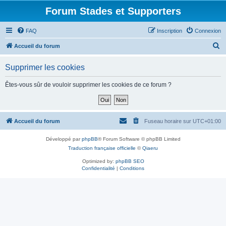
Forum Stades et Supporters
FAQ
Inscription
Connexion
R
Accueil du forum
e
Supprimer les cookies
c
h
Êtes-vous sûr de vouloir supprimer les cookies de ce forum ?
e
r
c
Accueil du forum
Fuseau horaire sur
UTC+01:00
h
Développé par
phpBB
® Forum Software © phpBB Limited
e
Traduction française officielle
©
Qiaeru
r
Optimized by:
phpBB SEO
Confidentialité
|
Conditions