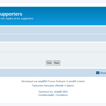
Supporters
r les stades et les supporters
Nous
Développé par
phpBB
® Forum Software © phpBB Limited
Traduction française officielle
©
Qiaeru
Optimized by:
phpBB SEO
Confidentialité
|
Conditions