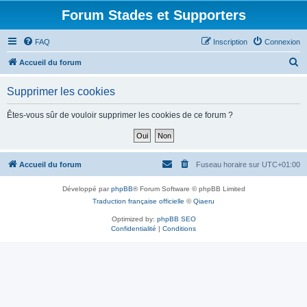
Forum Stades et Supporters
FAQ
Inscription
Connexion
R
Accueil du forum
e
Supprimer les cookies
c
h
Êtes-vous sûr de vouloir supprimer les cookies de ce forum ?
e
r
c
Accueil du forum
Fuseau horaire sur
UTC+01:00
h
Développé par
phpBB
® Forum Software © phpBB Limited
e
Traduction française officielle
©
Qiaeru
r
Optimized by:
phpBB SEO
Confidentialité
|
Conditions