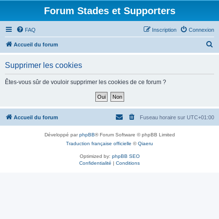
Forum Stades et Supporters
FAQ
Inscription
Connexion
R
Accueil du forum
e
Supprimer les cookies
c
h
Êtes-vous sûr de vouloir supprimer les cookies de ce forum ?
e
r
c
Accueil du forum
Fuseau horaire sur
UTC+01:00
h
Développé par
phpBB
® Forum Software © phpBB Limited
e
Traduction française officielle
©
Qiaeru
r
Optimized by:
phpBB SEO
Confidentialité
|
Conditions