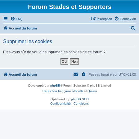
Forum Stades et Supporters
FAQ
Inscription
Connexion
R
Accueil du forum
e
Supprimer les cookies
c
h
Êtes-vous sûr de vouloir supprimer les cookies de ce forum ?
e
r
c
Accueil du forum
Fuseau horaire sur
UTC+01:00
h
Développé par
phpBB
® Forum Software © phpBB Limited
e
Traduction française officielle
©
Qiaeru
r
Optimized by:
phpBB SEO
Confidentialité
|
Conditions