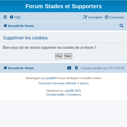
Forum Stades et Supporters
FAQ
Inscription
Connexion
R
Accueil du forum
e
Supprimer les cookies
c
h
Êtes-vous sûr de vouloir supprimer les cookies de ce forum ?
e
r
c
Accueil du forum
Fuseau horaire sur
UTC+01:00
h
Développé par
phpBB
® Forum Software © phpBB Limited
e
Traduction française officielle
©
Qiaeru
r
Optimized by:
phpBB SEO
Confidentialité
|
Conditions