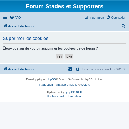
Forum Stades et Supporters
FAQ
Inscription
Connexion
R
Accueil du forum
e
Supprimer les cookies
c
h
Êtes-vous sûr de vouloir supprimer les cookies de ce forum ?
e
r
c
Accueil du forum
Fuseau horaire sur
UTC+01:00
h
Développé par
phpBB
® Forum Software © phpBB Limited
e
Traduction française officielle
©
Qiaeru
r
Optimized by:
phpBB SEO
Confidentialité
|
Conditions