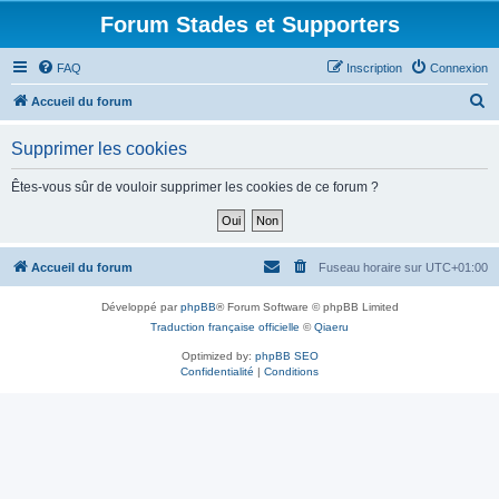
Forum Stades et Supporters
FAQ
Inscription
Connexion
R
Accueil du forum
e
Supprimer les cookies
c
h
Êtes-vous sûr de vouloir supprimer les cookies de ce forum ?
e
r
c
Accueil du forum
Fuseau horaire sur
UTC+01:00
h
Développé par
phpBB
® Forum Software © phpBB Limited
e
Traduction française officielle
©
Qiaeru
r
Optimized by:
phpBB SEO
Confidentialité
|
Conditions