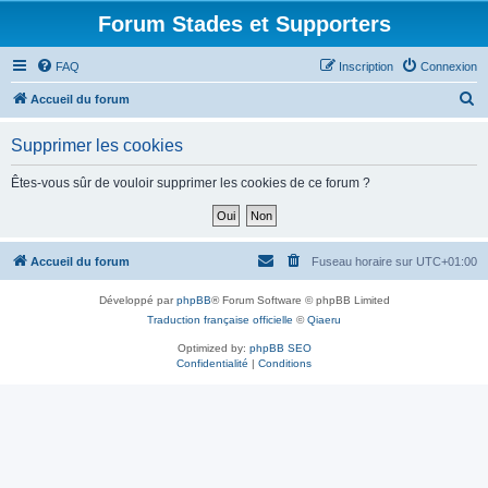
Forum Stades et Supporters
FAQ
Inscription
Connexion
R
Accueil du forum
e
Supprimer les cookies
c
h
Êtes-vous sûr de vouloir supprimer les cookies de ce forum ?
e
r
c
Accueil du forum
Fuseau horaire sur
UTC+01:00
h
Développé par
phpBB
® Forum Software © phpBB Limited
e
Traduction française officielle
©
Qiaeru
r
Optimized by:
phpBB SEO
Confidentialité
|
Conditions