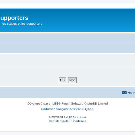
Supporters
r les stades et les supporters
Nous
Développé par
phpBB
® Forum Software © phpBB Limited
Traduction française officielle
©
Qiaeru
Optimized by:
phpBB SEO
Confidentialité
|
Conditions